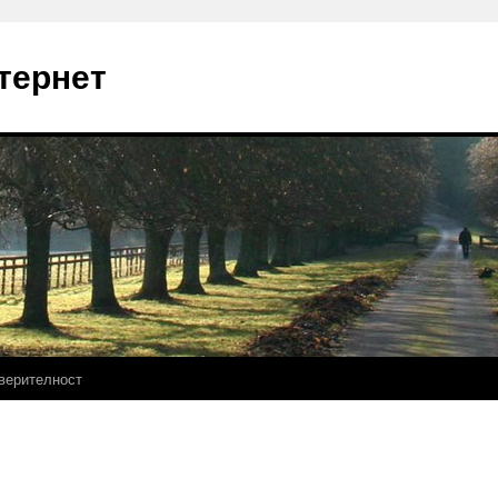
тернет
верителност