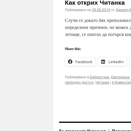
Как открих Читанка
Публикувано на
29.06.2010
от
Даниел 
Случи се докато бях преполовил 
определени причини, не можех да
летище, се опитах да потърся к
Share this:
Facebook
LinkedIn
Публикувано в
Библиотеки
,
Европеана
свободен достъп
,
Читанка
|
4 Комента
Българският Интернет
Поверит