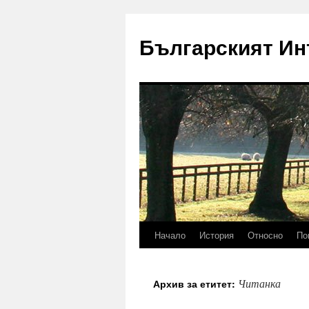
Българският Ин
Начало
История
Относно
По
Към
съдържанието
Читанка
Архив за етитет: