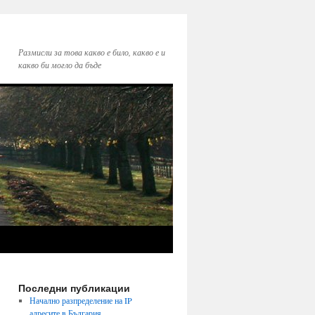
Размисли за това какво е било, какво е и
какво би могло да бъде
Последни публикации
Начално разпределение на IP
адресите в България