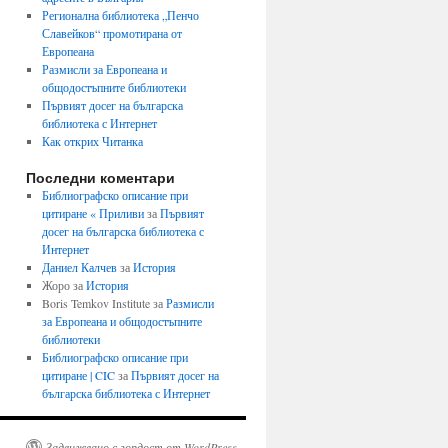
Регионална библиотека „Пенчо
Славейков“ промотирана от
Европеана
Размисли за Европеана и
общодостъпните библиотеки
Първият досег на българска
библиотека с Интернет
Как открих Читанка
Последни коментари
Библиографско описание при
цитиране « Приливи
за
Първият
досег на българска библиотека с
Интернет
Даниел Калчев
за
История
Жоро
за
История
Boris Temkov Institute
за
Размисли
за Европеана и общодостъпните
библиотеки
Библиографско описание при
цитиране | CIC
за
Първият досег на
българска библиотека с Интернет
Задвижвано с гордост от WordPress.