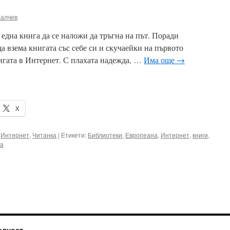
Калчев
една книга да се наложи да тръгна на път. Поради
 взема книгата със себе си и скучаейки на първото
нигата в Интернет. С плахата надежда, …
Има още
→
X
,
Интернет
,
Читанка
|
Етикети:
Библиотеки
,
Европеана
,
Интернет
,
книги
,
ра
елност